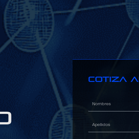
Cotiza 
D