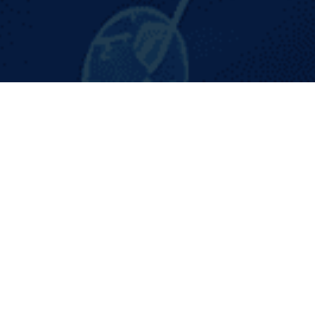
NGFW
NAC
Firewall de Próxima
Gestión de
Generación
posture c