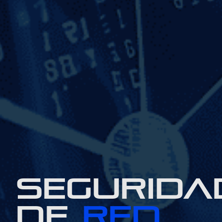
SEGURIDA
DE
red