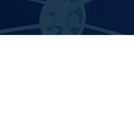
¿Que
incluye
esta
solución?