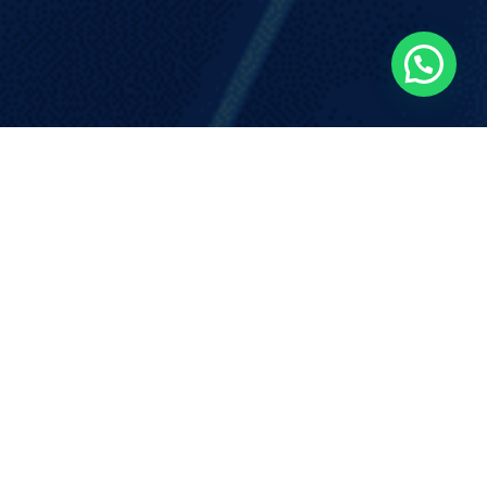
Email/Antis
pam
 Acceso a la Red y
Seguridad de correo
heck